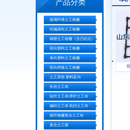
产品分类
玻璃纤维土工格栅
经编涤纶土工格栅
钢塑土工格栅（含凸结点）
双向塑料土工格栅
单向塑料土工格栅
双
双向焊接土工格栅
土工席垫 塑料盲沟
长丝土工布
短纤土工布|养护土工布
编织土工布 机织土工布
玻纤格栅复合土工布
复合土工膜