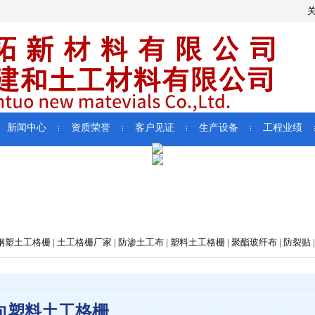
新闻中心
资质荣誉
客户见证
生产设备
工程业绩
塑土工格栅 | 土工格栅厂家 | 防渗土工布 | 塑料土工格栅 | 聚酯玻纤布 | 防裂贴 |
向塑料土工格栅