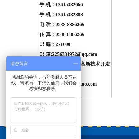
手 机：13615382666
手 机：13615382888
电 话：0538-8886266
传 真：0538-8886266
邮 编：271600
邮 箱:2256331972@qq.com
请您留言
地 址：泰安市肥城高新技术开发
区
感谢您的关注，当前客服人员不在
线，请填写一下您的信息，我们会
网 址：www.sdliantuo.com
尽快和您联系。