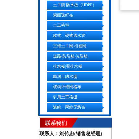
土工膜 防水板（HDPE）
聚酯玻纤布
土工格室
软式、硬式透水管
三维土工网 植被网
道路-防裂贴|抗裂贴
排水板|蓄排水板
膨润土防水毯
玻璃纤维网格布
矿用土工格栅
涤纶、丙纶无纺布
联系人：刘传忠(销售总经理)