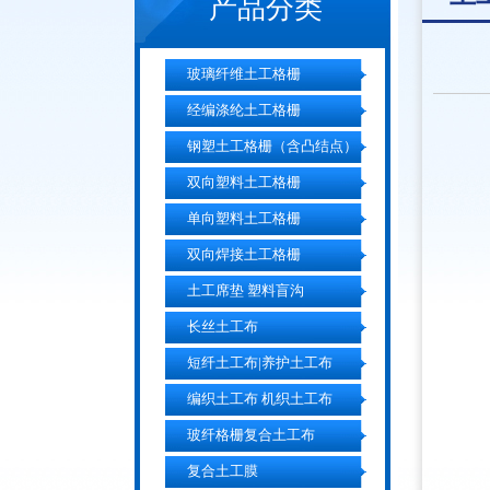
产品分类
玻璃纤维土工格栅
经编涤纶土工格栅
钢塑土工格栅（含凸结点）
双向塑料土工格栅
单向塑料土工格栅
双向焊接土工格栅
土工席垫 塑料盲沟
长丝土工布
短纤土工布|养护土工布
编织土工布 机织土工布
玻纤格栅复合土工布
复合土工膜