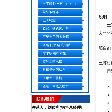
土工膜 防水板（HDPE）
聚酯玻纤布
说明：
土工格室
土工
软式、硬式透水管
力ch
三维土工网 植被网
道路-防裂贴|抗裂贴
缩自如
排水板|蓄排水板
膨润土防水毯
土等松
玻璃纤维网格布
用
矿用土工格栅
1、
涤纶、丙纶无纺布
2、
3、
4、
联系人：刘传忠(销售总经理)
5、