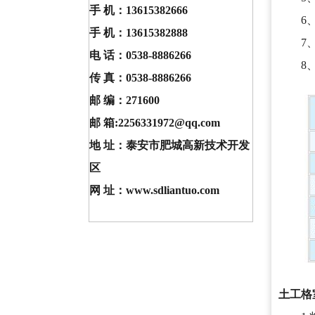
手 机：13615382666
6、用
手 机：13615382888
7、
电 话：0538-8886266
8、用
传 真：0538-8886266
主
邮 编：271600
邮 箱:2256331972@qq.com
地 址：泰安市肥城高新技术开发
区
网 址：www.sdliantuo.com
土工格