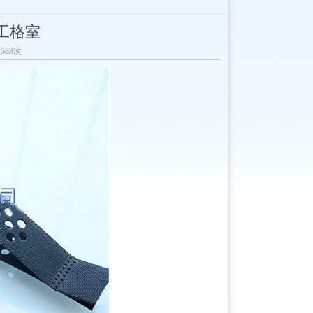
工格室
1588次