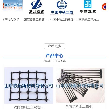
重庆市公路局
浙江路建工程建设集团
中国中铁二局集团
中国建筑工程总公司
华
查看更多
产品中心
PRODUCT ZONE
单向塑料土工格栅...
双向塑料土工格栅...