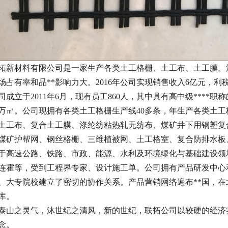
拓新材料有限公司是一家生产各类土工格栅、土工布、土工膜、
场占有率和品**影响力大。2016年公司实现销售收入6亿元，利税
立于2011年6月，现有员工860人，其中具有高中级****职称
1万㎡。公司现拥有各类土工格栅生产线40多条，年生产各类土工
土工布、复合土工膜、涤纶纺粘热轧无纺布、煤矿井下用钢塑复
煤矿护帮网、钢丝格栅、三维植被网、土工格室、复合防排水板、
于高速公路、铁路、市政、能源、水利及环境绿化与基础建设领
连霍等，受到工程界专家、设计施工单。公司拥有产品研发中心
、大专院校建立了密切的协作关系。产品营销网络遍布**国，
库。
之灵气，沐世纪之清风，新的世纪，联拓公司以较硬的经济实
念。