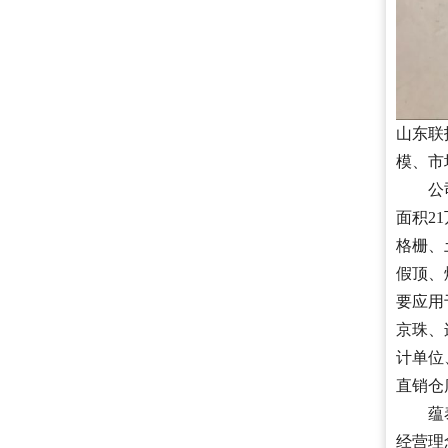
山东联
模、市
公司成
面积2
格栅、
假顶、
要应用
京珠、
计单位
直销仓
蕴泰山
经营理