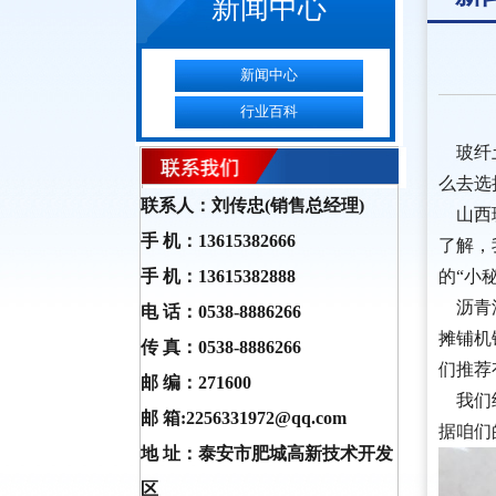
新闻中心
新闻中心
行业百科
您知
玻纤土
么去选
联系人：刘传忠(销售总经理)
山西玻
手 机：13615382666
了解，
手 机：13615382888
的“小
沥青油
电 话：0538-8886266
摊铺机
传 真：0538-8886266
们推荐
邮 编：271600
我们经
邮 箱:2256331972@qq.com
据咱们
地 址：泰安市肥城高新技术开发
区