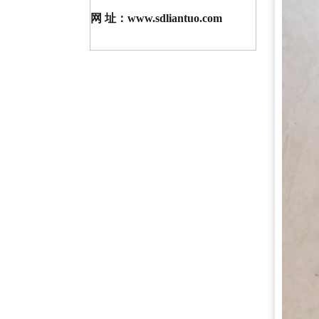
网 址：www.sdliantuo.com