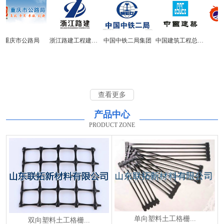
重庆市公路局
浙江路建工程建设集团
中国中铁二局集团
中国建筑工程总公司
华
查看更多
产品中心
PRODUCT ZONE
单向塑料土工格栅...
双向塑料土工格栅...