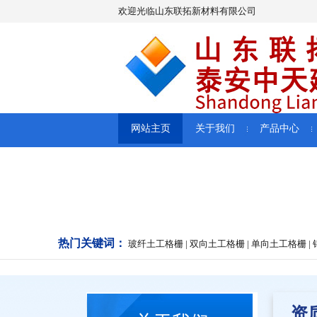
欢迎光临山东联拓新材料有限公司
网站主页
关于我们
产品中心
热门关键词：
玻纤土工格栅 | 双向土工格栅 | 单向土工格栅 | 钢
资