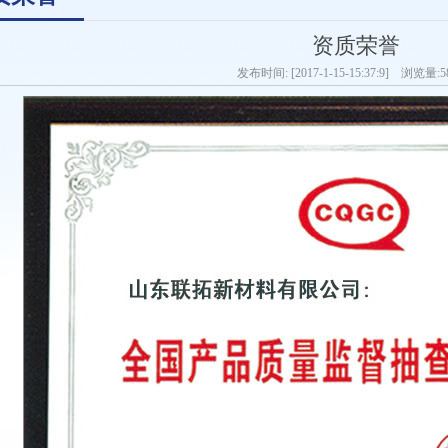
资质荣誉
发布时间: [2017-1-15-15:37:9] 浏览量: