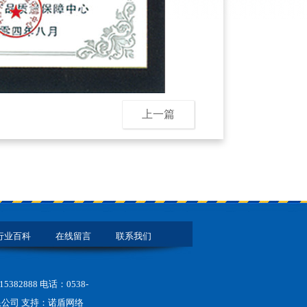
上一篇
行业百科
在线留言
联系我们
82888 电话：0538-
有限公司 支持：
诺盾网络