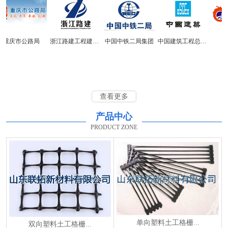
重庆市公路局
浙江路建工程建设集团
中国中铁二局集团
中国建筑工程总公司
华
查看更多
产品中心
PRODUCT ZONE
单向塑料土工格栅...
双向塑料土工格栅...